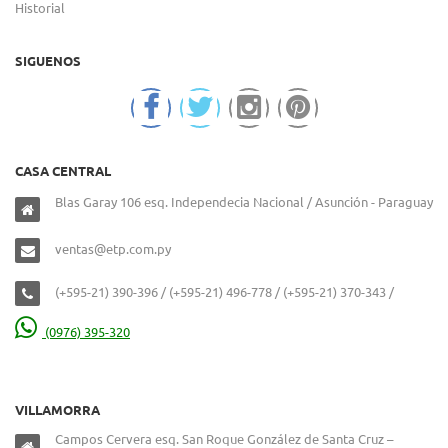
Historial
SIGUENOS
CASA CENTRAL
Blas Garay 106 esq. Independecia Nacional / Asunción - Paraguay
ventas@etp.com.py
(+595-21) 390-396 / (+595-21) 496-778 / (+595-21) 370-343 /
(0976) 395-320
VILLAMORRA
Campos Cervera esq. San Roque González de Santa Cruz –