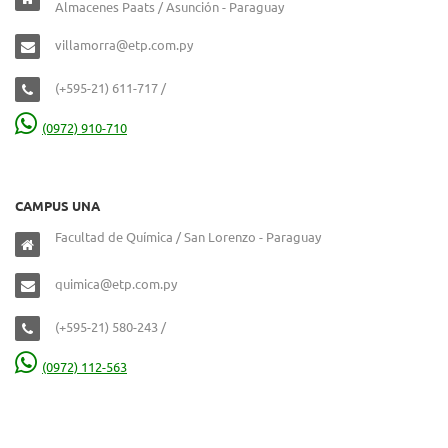
Almacenes Paats / Asunción - Paraguay
villamorra@etp.com.py
(+595-21) 611-717 /
(0972) 910-710
CAMPUS UNA
Facultad de Química / San Lorenzo - Paraguay
quimica@etp.com.py
(+595-21) 580-243 /
(0972) 112-563