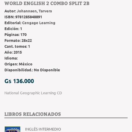
WORLD ENGLISH 2 COMBO SPLIT 2B
Autor:
Johannsen, Tarvers
ISBN:
9781285848891
Editorial:
Cengage Learning
Edición:
1
Páginas:
170
Formato:
28x22
Cant. tomos:
1
Año:
2015
Idioma:
Origen:
México
Disponibilidad.:
No Disponible
Gs 136.000
National Geographic Learning CD
LIBROS RELACIONADOS
INGLÉS INTERMEDIO