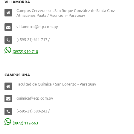
VILLAMORRA
Campos Cervera esq. San Roque González de Santa Cruz –
Almacenes Paats / Asunción - Paraguay
villamorra@etp.com.py
(+595-21) 611-717 /
(0972) 910-710
CAMPUS UNA
Facultad de Química / San Lorenzo - Paraguay
quimica@etp.com.py
(+595-21) 580-243 /
(0972) 112-563