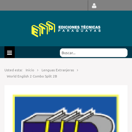
Usted esta:
Inicio
Lenguas Extranjeras
World English 2 Combo Split 2B