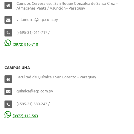
Campos Cervera esq. San Roque González de Santa Cruz –
Almacenes Paats / Asunción - Paraguay
villamorra@etp.com.py
(+595-21) 611-717 /
(0972) 910-710
CAMPUS UNA
Facultad de Química / San Lorenzo - Paraguay
quimica@etp.com.py
(+595-21) 580-243 /
(0972) 112-563