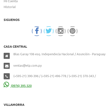
Mi Cuenta
Historial
SIGUENOS
CASA CENTRAL
Blas Garay 106 esq. Independecia Nacional / Asunción - Paraguay
ventas@etp.com.py
(+595-21) 390-396 / (+595-21) 496-778 / (+595-21) 370-343 /
(0976) 395-320
VILLAMORRA