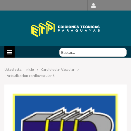
Usted esta:
Inicio
Cardiología- Vascular
Actualizacion cardiovascular 3