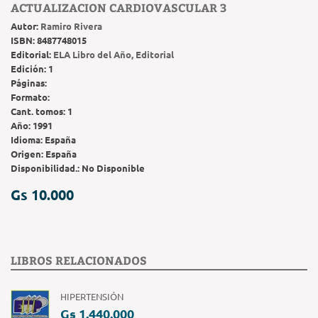
ACTUALIZACION CARDIOVASCULAR 3
Autor:
Ramiro Rivera
ISBN:
8487748015
Editorial:
ELA Libro del Año, Editorial
Edición:
1
Páginas:
Formato:
Cant. tomos:
1
Año:
1991
Idioma:
España
Origen:
España
Disponibilidad.:
No Disponible
Gs 10.000
LIBROS RELACIONADOS
HIPERTENSIÓN
Gs 1.440.000