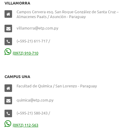
VILLAMORRA
Campos Cervera esq. San Roque González de Santa Cruz –
Almacenes Paats / Asunción - Paraguay
villamorra@etp.com.py
(+595-21) 611-717 /
(0972) 910-710
CAMPUS UNA
Facultad de Química / San Lorenzo - Paraguay
quimica@etp.com.py
(+595-21) 580-243 /
(0972) 112-563