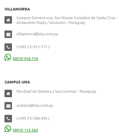
VILLAMORRA
Campos Cervera esq. San Roque González de Santa Cruz –
Almacenes Paats / Asunción - Paraguay
villamorra@etp.com.py
(+595-21) 611-717 /
(0972) 910-710
CAMPUS UNA
Facultad de Química / San Lorenzo - Paraguay
quimica@etp.com.py
(+595-21) 580-243 /
(0972) 112-563