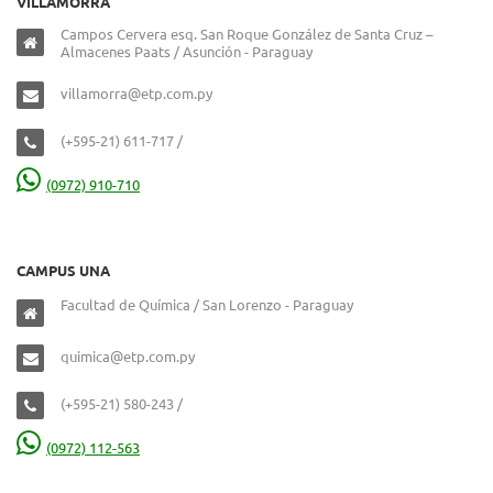
VILLAMORRA
Campos Cervera esq. San Roque González de Santa Cruz –
Almacenes Paats / Asunción - Paraguay
villamorra@etp.com.py
(+595-21) 611-717 /
(0972) 910-710
CAMPUS UNA
Facultad de Química / San Lorenzo - Paraguay
quimica@etp.com.py
(+595-21) 580-243 /
(0972) 112-563