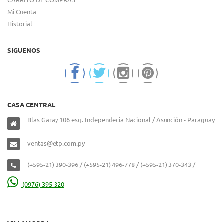
Mi Cuenta
Historial
SIGUENOS
CASA CENTRAL
Blas Garay 106 esq. Independecia Nacional / Asunción - Paraguay
ventas@etp.com.py
(+595-21) 390-396 / (+595-21) 496-778 / (+595-21) 370-343 /
(0976) 395-320