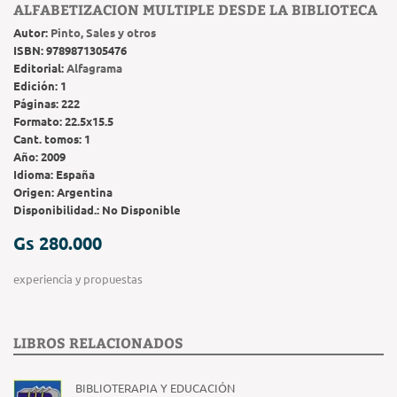
ALFABETIZACION MULTIPLE DESDE LA BIBLIOTECA
Autor:
Pinto, Sales y otros
ISBN:
9789871305476
Editorial:
Alfagrama
Edición:
1
Páginas:
222
Formato:
22.5x15.5
Cant. tomos:
1
Año:
2009
Idioma:
España
Origen:
Argentina
Disponibilidad.:
No Disponible
Gs 280.000
experiencia y propuestas
LIBROS RELACIONADOS
BIBLIOTERAPIA Y EDUCACIÓN