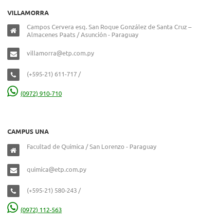
VILLAMORRA
Campos Cervera esq. San Roque González de Santa Cruz –
Almacenes Paats / Asunción - Paraguay
villamorra@etp.com.py
(+595-21) 611-717 /
(0972) 910-710
CAMPUS UNA
Facultad de Química / San Lorenzo - Paraguay
quimica@etp.com.py
(+595-21) 580-243 /
(0972) 112-563