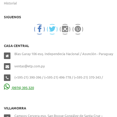
Historial
SIGUENOS
CASA CENTRAL
Blas Garay 106 esq. Independecia Nacional / Asunción - Paraguay
ventas@etp.com.py
(+595-21) 390-396 / (+595-21) 496-778 / (+595-21) 370-343 /
(0976) 395-320
VILLAMORRA
Campos Cervera esq. San Roque González de Santa Cruz –