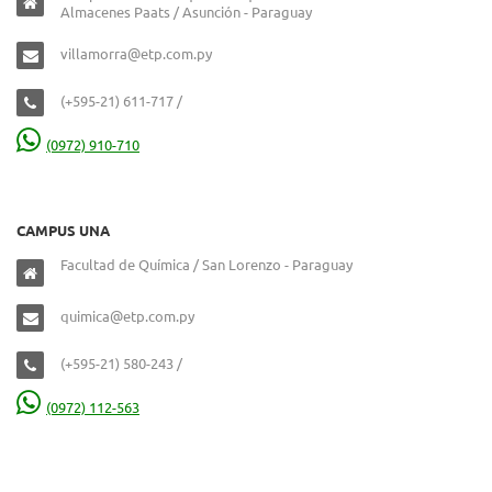
Almacenes Paats / Asunción - Paraguay
villamorra@etp.com.py
(+595-21) 611-717 /
(0972) 910-710
CAMPUS UNA
Facultad de Química / San Lorenzo - Paraguay
quimica@etp.com.py
(+595-21) 580-243 /
(0972) 112-563