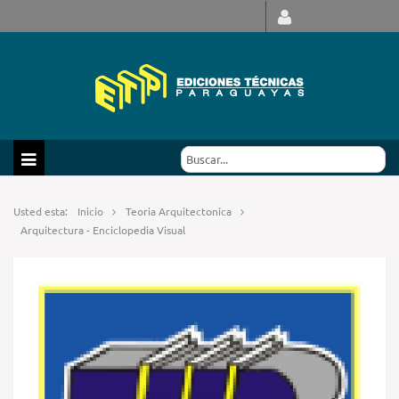
Usted esta:
Inicio
Teoria Arquitectonica
Arquitectura - Enciclopedia Visual