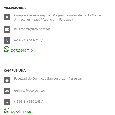
VILLAMORRA
Campos Cervera esq. San Roque González de Santa Cruz –
Almacenes Paats / Asunción - Paraguay
villamorra@etp.com.py
(+595-21) 611-717 /
(0972) 910-710
CAMPUS UNA
Facultad de Química / San Lorenzo - Paraguay
quimica@etp.com.py
(+595-21) 580-243 /
(0972) 112-563