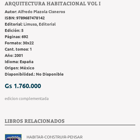
ARQUITECTURA HABITACIONAL VOL I
Autor:
Alfredo Plazola Cisneros
ISBN:
9789687478142
Editorial:
Limusa, Editorial
Edición:
5
Páginas:
692
Formato:
30x22
Cant. tomos:
1
Año:
2001
Idioma:
España
Origen:
México
Disponibilidad.:
No Disponible
Gs 1.760.000
edicion complementada
LIBROS RELACIONADOS
HABITAR-CONSTRUIR-PENSAR