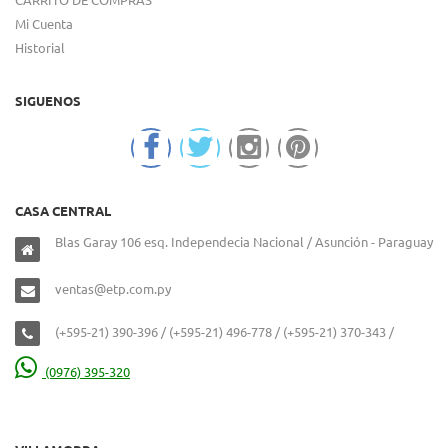
Mi Cuenta
Historial
SIGUENOS
CASA CENTRAL
Blas Garay 106 esq. Independecia Nacional / Asunción - Paraguay
ventas@etp.com.py
(+595-21) 390-396 / (+595-21) 496-778 / (+595-21) 370-343 /
(0976) 395-320