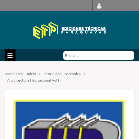
Usted esta:
Inicio
Teoria Arquitectonica
Arquitectura Habitacional Vol I