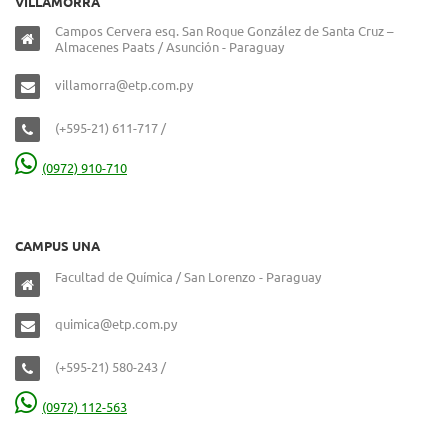
VILLAMORRA
Campos Cervera esq. San Roque González de Santa Cruz –
Almacenes Paats / Asunción - Paraguay
villamorra@etp.com.py
(+595-21) 611-717 /
(0972) 910-710
CAMPUS UNA
Facultad de Química / San Lorenzo - Paraguay
quimica@etp.com.py
(+595-21) 580-243 /
(0972) 112-563