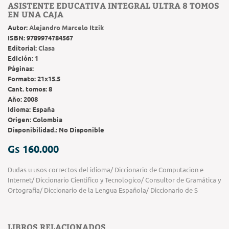
ASISTENTE EDUCATIVA INTEGRAL ULTRA 8 TOMOS
EN UNA CAJA
Autor:
Alejandro Marcelo Itzik
ISBN:
9789974784567
Editorial:
Clasa
Edición:
1
Páginas:
Formato:
21x15.5
Cant. tomos:
8
Año:
2008
Idioma:
España
Origen:
Colombia
Disponibilidad.:
No Disponible
Gs 160.000
Dudas u usos correctos del idioma/ Diccionario de Computacion e
Internet/ Diccionario Cientifico y Tecnologico/ Consultor de Gramática y
Ortografia/ Diccionario de la Lengua Española/ Diccionario de S
LIBROS RELACIONADOS