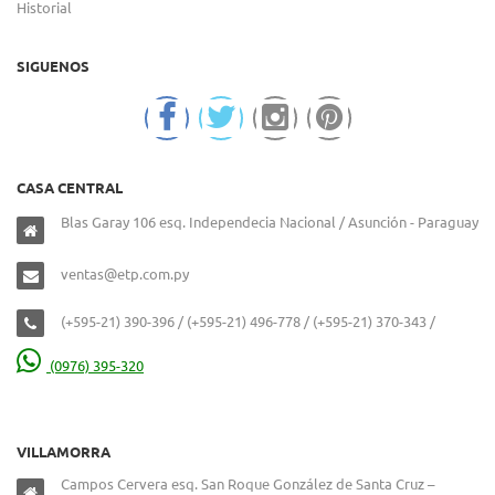
Historial
SIGUENOS
CASA CENTRAL
Blas Garay 106 esq. Independecia Nacional / Asunción - Paraguay
ventas@etp.com.py
(+595-21) 390-396 / (+595-21) 496-778 / (+595-21) 370-343 /
(0976) 395-320
VILLAMORRA
Campos Cervera esq. San Roque González de Santa Cruz –