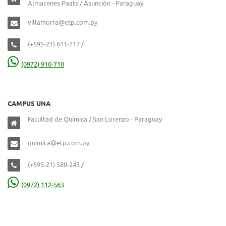
Almacenes Paats / Asunción - Paraguay
villamorra@etp.com.py
(+595-21) 611-717 /
(0972) 910-710
CAMPUS UNA
Facultad de Química / San Lorenzo - Paraguay
quimica@etp.com.py
(+595-21) 580-243 /
(0972) 112-563