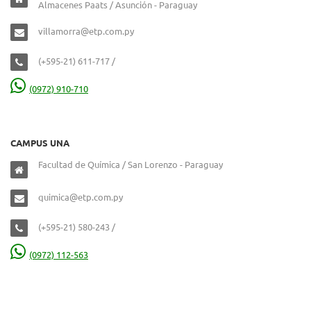
Almacenes Paats / Asunción - Paraguay
villamorra@etp.com.py
(+595-21) 611-717 /
(0972) 910-710
CAMPUS UNA
Facultad de Química / San Lorenzo - Paraguay
quimica@etp.com.py
(+595-21) 580-243 /
(0972) 112-563