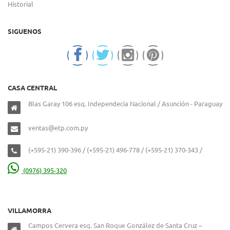
Historial
SIGUENOS
CASA CENTRAL
Blas Garay 106 esq. Independecia Nacional / Asunción - Paraguay
ventas@etp.com.py
(+595-21) 390-396 / (+595-21) 496-778 / (+595-21) 370-343 /
(0976) 395-320
VILLAMORRA
Campos Cervera esq. San Roque González de Santa Cruz –