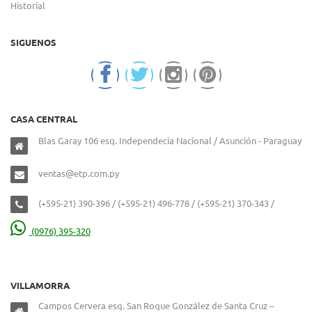
Historial
SIGUENOS
CASA CENTRAL
Blas Garay 106 esq. Independecia Nacional / Asunción - Paraguay
ventas@etp.com.py
(+595-21) 390-396 / (+595-21) 496-778 / (+595-21) 370-343 /
(0976) 395-320
VILLAMORRA
Campos Cervera esq. San Roque González de Santa Cruz –