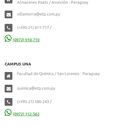
Almacenes Paats / Asunción - Paraguay
villamorra@etp.com.py
(+595-21) 611-717 /
(0972) 910-710
CAMPUS UNA
Facultad de Química / San Lorenzo - Paraguay
quimica@etp.com.py
(+595-21) 580-243 /
(0972) 112-563