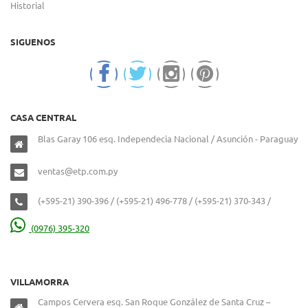
Historial
SIGUENOS
CASA CENTRAL
Blas Garay 106 esq. Independecia Nacional / Asunción - Paraguay
ventas@etp.com.py
(+595-21) 390-396 / (+595-21) 496-778 / (+595-21) 370-343 /
(0976) 395-320
VILLAMORRA
Campos Cervera esq. San Roque González de Santa Cruz –