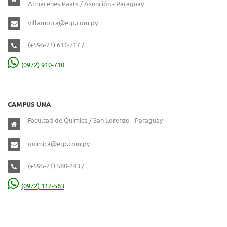
Almacenes Paats / Asunción - Paraguay
villamorra@etp.com.py
(+595-21) 611-717 /
(0972) 910-710
CAMPUS UNA
Facultad de Química / San Lorenzo - Paraguay
quimica@etp.com.py
(+595-21) 580-243 /
(0972) 112-563