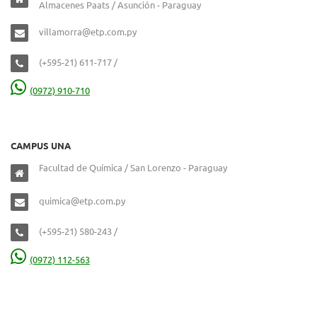
Almacenes Paats / Asunción - Paraguay
villamorra@etp.com.py
(+595-21) 611-717 /
(0972) 910-710
CAMPUS UNA
Facultad de Química / San Lorenzo - Paraguay
quimica@etp.com.py
(+595-21) 580-243 /
(0972) 112-563