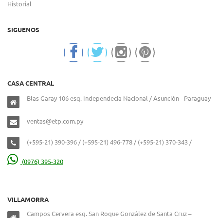
Historial
SIGUENOS
CASA CENTRAL
Blas Garay 106 esq. Independecia Nacional / Asunción - Paraguay
ventas@etp.com.py
(+595-21) 390-396 / (+595-21) 496-778 / (+595-21) 370-343 /
(0976) 395-320
VILLAMORRA
Campos Cervera esq. San Roque González de Santa Cruz –