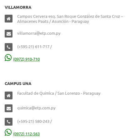
VILLAMORRA
Campos Cervera esq. San Roque González de Santa Cruz –
Almacenes Paats / Asunción - Paraguay
villamorra@etp.com.py
(+595-21) 611-717 /
(0972) 910-710
CAMPUS UNA
Facultad de Química / San Lorenzo - Paraguay
quimica@etp.com.py
(+595-21) 580-243 /
(0972) 112-563