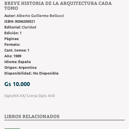
BREVE HISTORIA DE LA ARQUITECTURA CADA
TOMO
Autor:
Alberto Guillermo Bellucci
ISBN:
9506200521
Editorial:
Claridad
Edición:
1
Páginas:
Formato:
Cant. tomos:
1
Año:
1989
Idioma:
España
Origen:
Argentina
Disponibilidad.:
No Disponible
Gs 10.000
SigloXIX-XX/ Grecia Siglo Xviii
LIBROS RELACIONADOS