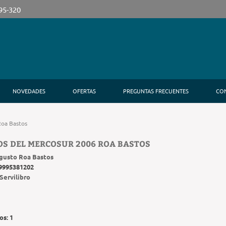
395-320
NOVEDADES
OFERTAS
PREGUNTAS FRECUENTES
CO
Roa Bastos
S DEL MERCOSUR 2006 ROA BASTOS
gusto Roa Bastos
9995381202
Servilibro
os:
1