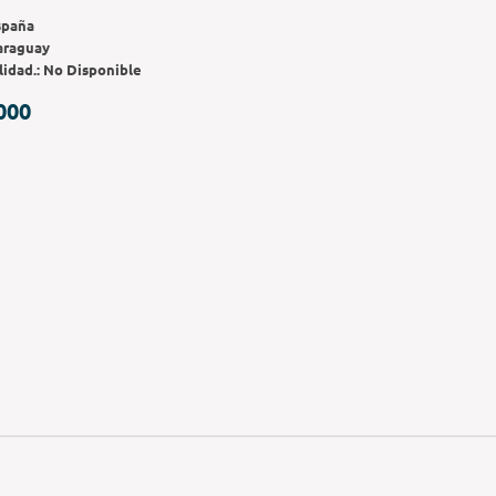
spaña
araguay
lidad.:
No Disponible
000