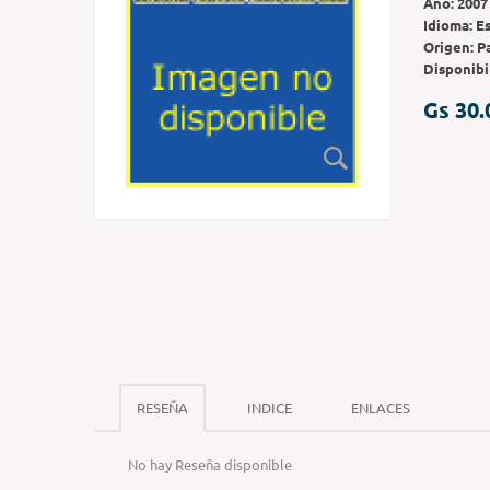
Año:
2007
Idioma:
E
Origen:
P
Disponibi
Gs 30.
RESEÑA
INDICE
ENLACES
No hay Reseña disponible