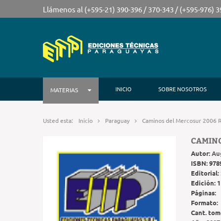
Llámenos al (+595-21) 390-396 / 370-343 / (+595-976) 
INICIO
SOBRE NOSOTROS
MATERIAS
Usted esta:
Inicio
Paraguay
Caminos del Mercosur 2006 
CAMINO
Autor:
Au
ISBN:
978
Editorial:
Edición:
1
Páginas:
Formato:
Cant. tom