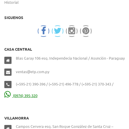
Historial
SIGUENOS
CASA CENTRAL
Blas Garay 106 esq. Independecia Nacional / Asunción - Paraguay
ventas@etp.com.py
(+595-21) 390-396 / (+595-21) 496-778 / (+595-21) 370-343 /
(0976) 395-320
VILLAMORRA
Campos Cervera esq. San Roque González de Santa Cruz –