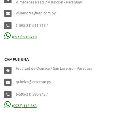
Almacenes Paats / Asunción - Paraguay
villamorra@etp.com.py
(+595-21) 611-717 /
(0972) 910-710
CAMPUS UNA
Facultad de Química / San Lorenzo - Paraguay
quimica@etp.com.py
(+595-21) 580-243 /
(0972) 112-563