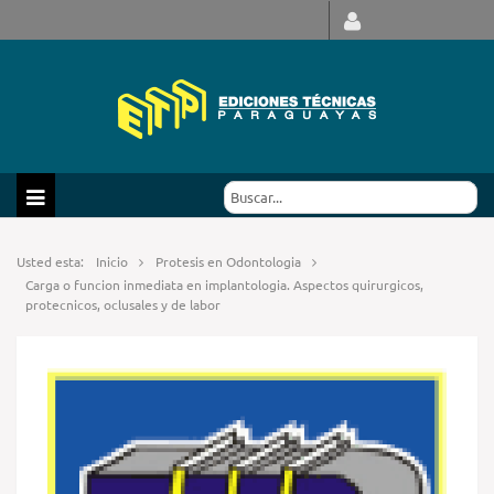
Usted esta:
Inicio
Protesis en Odontologia
Carga o funcion inmediata en implantologia. Aspectos quirurgicos,
protecnicos, oclusales y de labor