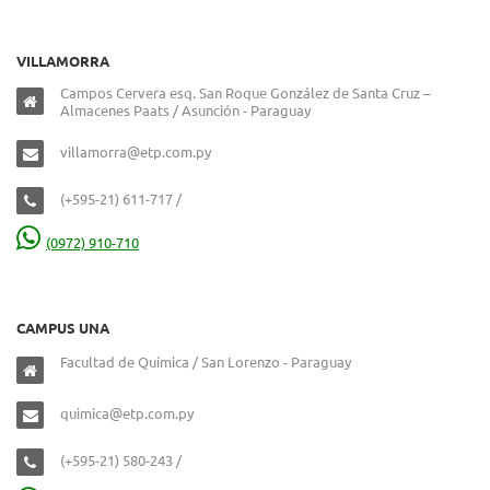
VILLAMORRA
Campos Cervera esq. San Roque González de Santa Cruz –
Almacenes Paats / Asunción - Paraguay
villamorra@etp.com.py
(+595-21) 611-717 /
(0972) 910-710
CAMPUS UNA
Facultad de Química / San Lorenzo - Paraguay
quimica@etp.com.py
(+595-21) 580-243 /