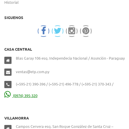
Historial
SIGUENOS
CASA CENTRAL
Blas Garay 106 esq. Independecia Nacional / Asunción - Paraguay
ventas@etp.com.py
(+595-21) 390-396 / (+595-21) 496-778 / (+595-21) 370-343 /
(0976) 395-320
VILLAMORRA
Campos Cervera esq. San Roque González de Santa Cruz –