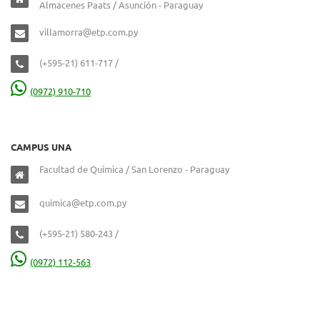
Almacenes Paats / Asunción - Paraguay
villamorra@etp.com.py
(+595-21) 611-717 /
(0972) 910-710
CAMPUS UNA
Facultad de Química / San Lorenzo - Paraguay
quimica@etp.com.py
(+595-21) 580-243 /
(0972) 112-563