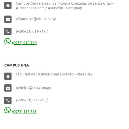
Campos Cervera esq. San Roque González de Santa Cruz –
Almacenes Paats / Asunción - Paraguay
villamorra@etp.com.py
(+595-21) 611-717 /
(0972) 910-710
CAMPUS UNA
Facultad de Química / San Lorenzo - Paraguay
quimica@etp.com.py
(+595-21) 580-243 /
(0972) 112-563