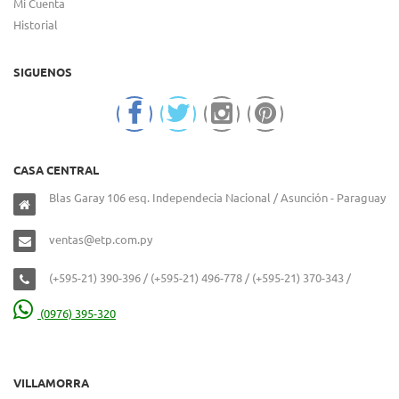
Mi Cuenta
Historial
SIGUENOS
CASA CENTRAL
Blas Garay 106 esq. Independecia Nacional / Asunción - Paraguay
ventas@etp.com.py
(+595-21) 390-396 / (+595-21) 496-778 / (+595-21) 370-343 /
(0976) 395-320
VILLAMORRA