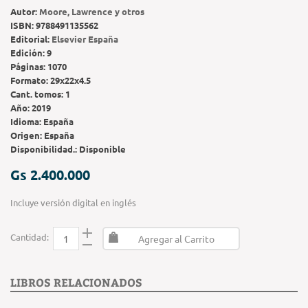
Autor:
Moore, Lawrence y otros
ISBN:
9788491135562
Editorial:
Elsevier España
Edición:
9
Páginas:
1070
Formato:
29x22x4.5
Cant. tomos:
1
Año:
2019
Idioma:
España
Origen:
España
Disponibilidad.:
Disponible
Gs 2.400.000
Incluye versión digital en inglés
Cantidad:
Agregar al Carrito
LIBROS RELACIONADOS