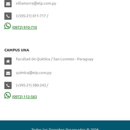
villamorra@etp.com.py
(+595-21) 611-717 /
(0972) 910-710
CAMPUS UNA
Facultad de Química / San Lorenzo - Paraguay
quimica@etp.com.py
(+595-21) 580-243 /
(0972) 112-563
Todos los Derechos Reservados © 2026