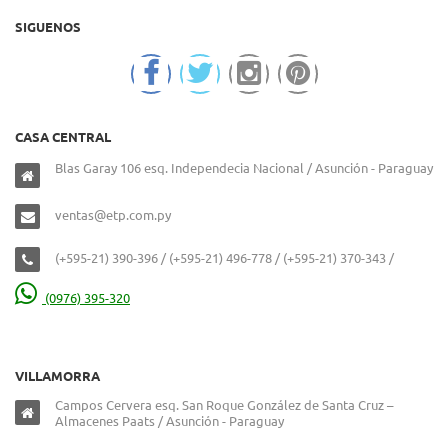
SIGUENOS
CASA CENTRAL
Blas Garay 106 esq. Independecia Nacional / Asunción - Paraguay
ventas@etp.com.py
(+595-21) 390-396 / (+595-21) 496-778 / (+595-21) 370-343 /
(0976) 395-320
VILLAMORRA
Campos Cervera esq. San Roque González de Santa Cruz –
Almacenes Paats / Asunción - Paraguay