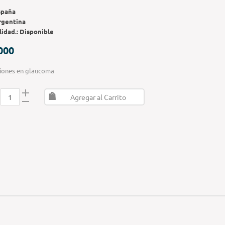
spaña
rgentina
lidad.:
Disponible
000
ciones en glaucoma
Agregar al Carrito