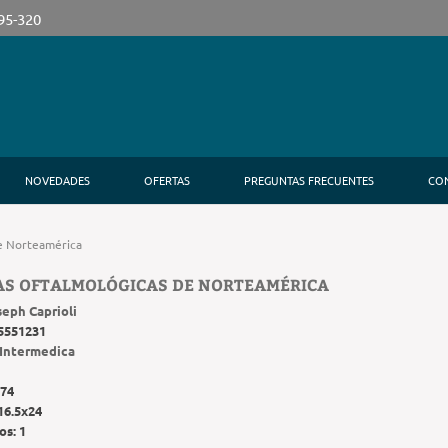
395-320
NOVEDADES
OFERTAS
PREGUNTAS FRECUENTES
CO
de Norteamérica
AS OFTALMOLÓGICAS DE NORTEAMÉRICA
seph Caprioli
5551231
Intermedica
74
16.5x24
os:
1