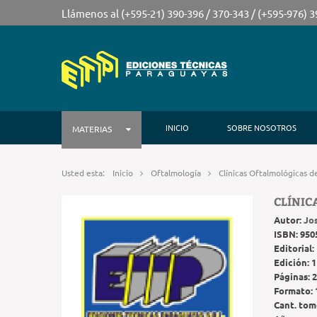
Llámenos al (+595-21) 390-396 / 370-343 / (+595-976) 
INICIO
SOBRE NOSOTROS
MATERIAS
Usted esta:
Inicio
Oftalmología
Clínicas Oftalmológicas 
CLÍNIC
Autor:
Jo
ISBN:
950
Editorial:
Edición:
1
Páginas:
2
Formato:
Cant. tom