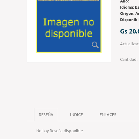
Año:
Idioma:
E
Origen:
A
Disponibi
Gs 20.
Actualiza
Cantidad:
RESEÑA
INDICE
ENLACES
No hay Reseña disponible