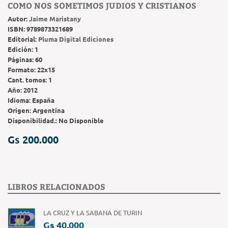
COMO NOS SOMETIMOS JUDIOS Y CRISTIANOS
Autor:
Jaime Maristany
ISBN:
9789873321689
Editorial:
Pluma Digital Ediciones
Edición:
1
Páginas:
60
Formato:
22x15
Cant. tomos:
1
Año:
2012
Idioma:
España
Origen:
Argentina
Disponibilidad.:
No Disponible
Gs 200.000
LIBROS RELACIONADOS
LA CRUZ Y LA SABANA DE TURIN
Gs 40.000