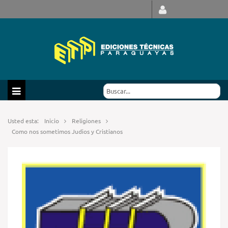
Usted esta:
Inicio
Religiones
Como nos sometimos Judios y Cristianos