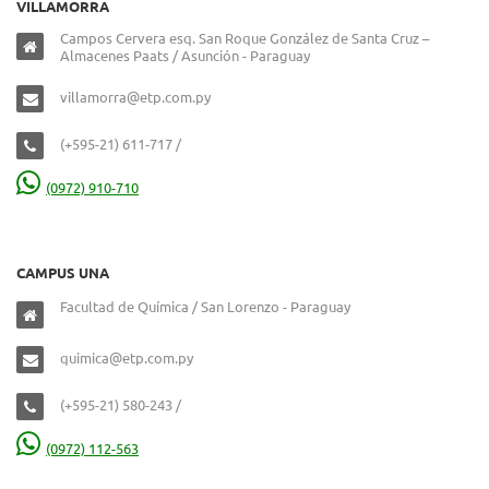
VILLAMORRA
Campos Cervera esq. San Roque González de Santa Cruz –
Almacenes Paats / Asunción - Paraguay
villamorra@etp.com.py
(+595-21) 611-717 /
(0972) 910-710
CAMPUS UNA
Facultad de Química / San Lorenzo - Paraguay
quimica@etp.com.py
(+595-21) 580-243 /
(0972) 112-563