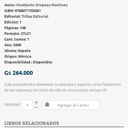
Autor:
Humberto Oropeza Martínez
ISBN:
9786071703361
Editorial:
Trillas Editorial
Edición:
1
Páginas:
148
Formato:
27x21
Cant. tomos:
1
Año:
2009
Idioma:
España
Origen:
México
Disponibilidad.:
Disponible
Gs 264.000
Guía propedéutica elemental, la empresa o negocio, ciclos financieros
de las empresas, los ciclos de vida de un producto Incluye CD
Cantidad:
Agregar al Carrito
LIBROS RELACIONADOS