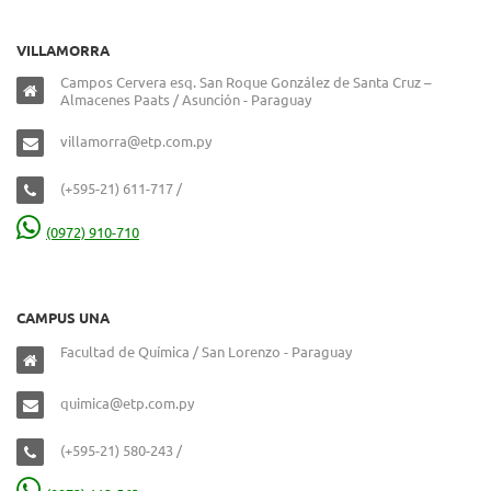
VILLAMORRA
Campos Cervera esq. San Roque González de Santa Cruz –
Almacenes Paats / Asunción - Paraguay
villamorra@etp.com.py
(+595-21) 611-717 /
(0972) 910-710
CAMPUS UNA
Facultad de Química / San Lorenzo - Paraguay
quimica@etp.com.py
(+595-21) 580-243 /