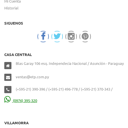
Mi Cuenta
Historial
SIGUENOS
CASA CENTRAL
Blas Garay 106 esq. Independecia Nacional / Asunción - Paraguay
ventas@etp.com.py
(+595-21) 390-396 / (+595-21) 496-778 / (+595-21) 370-343 /
(0976) 395-320
VILLAMORRA