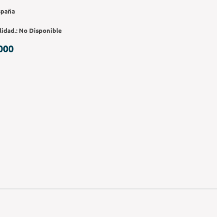
spaña
lidad.:
No Disponible
000