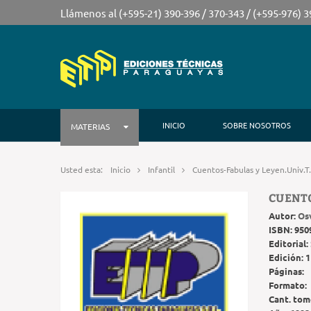
Llámenos al (+595-21) 390-396 / 370-343 / (+595-976) 
INICIO
SOBRE NOSOTROS
MATERIAS
Usted esta:
Inicio
Infantil
Cuentos-Fabulas y Leyen.Univ.T
CUENTO
Autor:
Os
ISBN:
950
Editorial:
Edición:
1
Páginas:
Formato:
Cant. tom