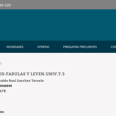
395-320
NOVEDADES
OFERTAS
PREGUNTAS FRECUENTES
CO
.3
S-FABULAS Y LEYEN.UNIV.T.3
valdo Raul Sanchez Teruelo
9046949
STE
os: