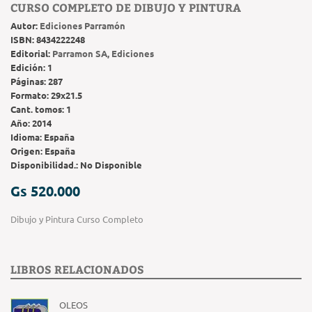
CURSO COMPLETO DE DIBUJO Y PINTURA
Autor:
Ediciones Parramón
ISBN:
8434222248
Editorial:
Parramon SA, Ediciones
Edición:
1
Páginas:
287
Formato:
29x21.5
Cant. tomos:
1
Año:
2014
Idioma:
España
Origen:
España
Disponibilidad.:
No Disponible
Gs 520.000
Dibujo y Pintura Curso Completo
LIBROS RELACIONADOS
OLEOS