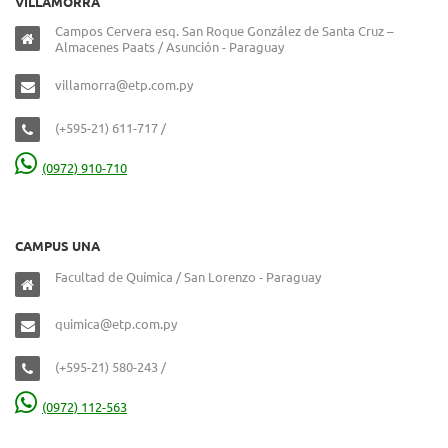
VILLAMORRA
Campos Cervera esq. San Roque González de Santa Cruz –
Almacenes Paats / Asunción - Paraguay
villamorra@etp.com.py
(+595-21) 611-717 /
(0972) 910-710
CAMPUS UNA
Facultad de Química / San Lorenzo - Paraguay
quimica@etp.com.py
(+595-21) 580-243 /
(0972) 112-563