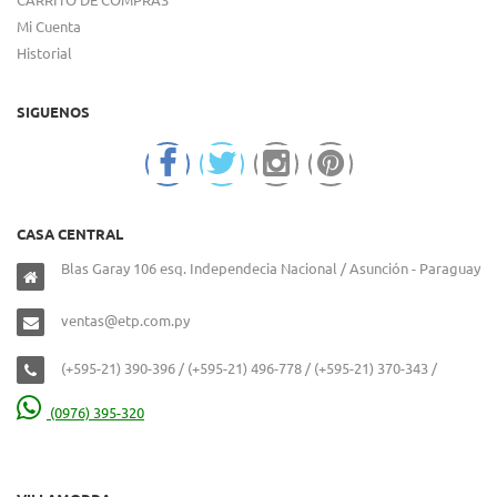
Mi Cuenta
Historial
SIGUENOS
CASA CENTRAL
Blas Garay 106 esq. Independecia Nacional / Asunción - Paraguay
ventas@etp.com.py
(+595-21) 390-396 / (+595-21) 496-778 / (+595-21) 370-343 /
(0976) 395-320