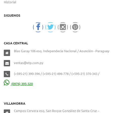
Historial
SIGUENOS
CASA CENTRAL
Blas Garay 106 esq. Independecia Nacional / Asunción - Paraguay
ventas@etp.com.py
(+595-21) 390-396 / (+595-21) 496-778 / (+595-21) 370-343 /
(0976) 395-320
VILLAMORRA
Campos Cervera esq. San Roque González de Santa Cruz –