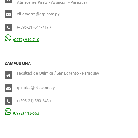
Almacenes Paats / Asunción - Paraguay
villamorra@etp.com.py
(+595-21) 611-717 /
(0972) 910-710
CAMPUS UNA
Facultad de Química / San Lorenzo - Paraguay
quimica@etp.com.py
(+595-21) 580-243 /
(0972) 112-563