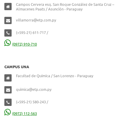
Campos Cervera esq. San Roque González de Santa Cruz –
Almacenes Paats / Asunción - Paraguay
villamorra@etp.com.py
(+595-21) 611-717 /
(0972) 910-710
CAMPUS UNA
Facultad de Química / San Lorenzo - Paraguay
quimica@etp.com.py
(+595-21) 580-243 /
(0972) 112-563