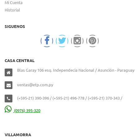
Mi Cuenta
Historial
SIGUENOS
CASA CENTRAL
Blas Garay 106 esq. Independecia Nacional / Asunción - Paraguay
ventas@etp.com.py
(+595-21) 390-396 / (+595-21) 496-778 / (+595-21) 370-343 /
(0976) 395-320
VILLAMORRA