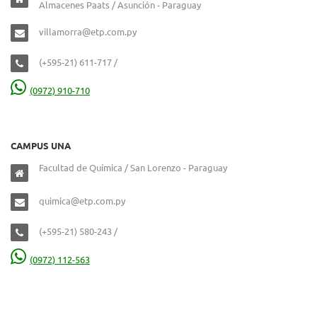
Almacenes Paats / Asunción - Paraguay
villamorra@etp.com.py
(+595-21) 611-717 /
(0972) 910-710
CAMPUS UNA
Facultad de Química / San Lorenzo - Paraguay
quimica@etp.com.py
(+595-21) 580-243 /
(0972) 112-563