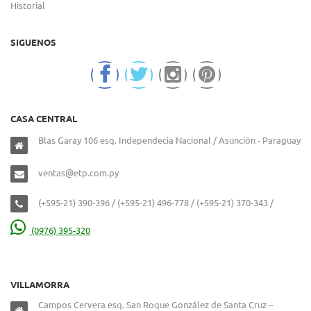
Historial
SIGUENOS
CASA CENTRAL
Blas Garay 106 esq. Independecia Nacional / Asunción - Paraguay
ventas@etp.com.py
(+595-21) 390-396 / (+595-21) 496-778 / (+595-21) 370-343 /
(0976) 395-320
VILLAMORRA
Campos Cervera esq. San Roque González de Santa Cruz –