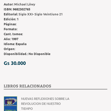
Autor:
Michael Löwy
ISBN:
9682302765
Editorial:
Siglo XXI- Siglo Veintiuno 21
Edición:
1
Páginas:
Formato:
Cant. tomos:
Año:
1997
Idioma:
España
Origen:
Disponibilidad.:
No Disponible
Gs 30.000
LIBROS RELACIONADOS
NUEVAS REFLEXIONES SOBRE LA
REVOLUCION DE NUESTRO
TIEMPO