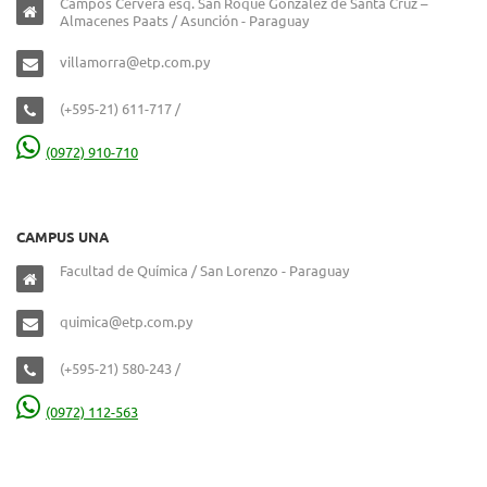
Campos Cervera esq. San Roque González de Santa Cruz –
Almacenes Paats / Asunción - Paraguay
villamorra@etp.com.py
(+595-21) 611-717 /
(0972) 910-710
CAMPUS UNA
Facultad de Química / San Lorenzo - Paraguay
quimica@etp.com.py
(+595-21) 580-243 /
(0972) 112-563