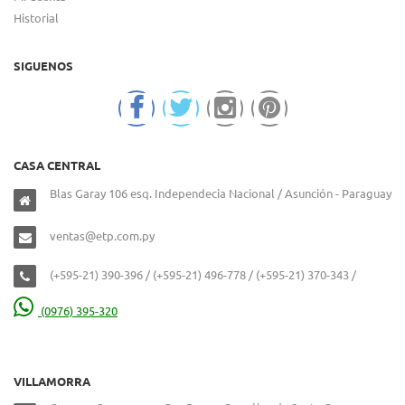
Historial
SIGUENOS
CASA CENTRAL
Blas Garay 106 esq. Independecia Nacional / Asunción - Paraguay
ventas@etp.com.py
(+595-21) 390-396 / (+595-21) 496-778 / (+595-21) 370-343 /
(0976) 395-320
VILLAMORRA