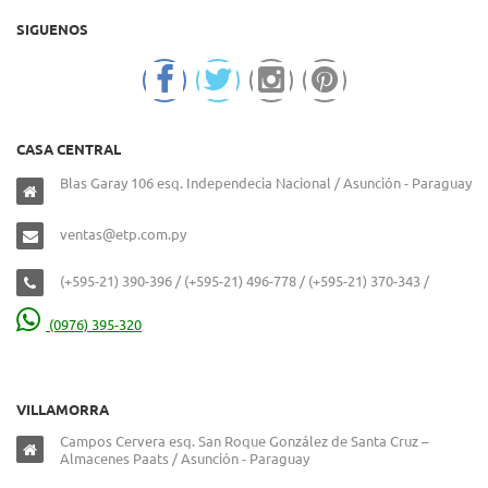
SIGUENOS
CASA CENTRAL
Blas Garay 106 esq. Independecia Nacional / Asunción - Paraguay
ventas@etp.com.py
(+595-21) 390-396 / (+595-21) 496-778 / (+595-21) 370-343 /
(0976) 395-320
VILLAMORRA
Campos Cervera esq. San Roque González de Santa Cruz –
Almacenes Paats / Asunción - Paraguay