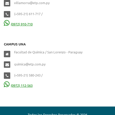
villamorra@etp.com.py
(+595-21) 611-717 /
(0972) 910-710
CAMPUS UNA
Facultad de Química / San Lorenzo - Paraguay
quimica@etp.com.py
(+595-21) 580-243 /
(0972) 112-563
Todos los Derechos Reservados © 2026