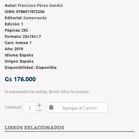
Autor:
Francisco Pérez Gandúl
ISBN:
9788417672256
Editorial:
Samarcanda
Edición:
1
Páginas:
292
Formato:
23x15x1.7
Cant. tomos:
1
Año:
2019
Idioma:
España
Origen:
España
Disponibilidad.:
Disponible
Gs 176.000
Si malamadre te sedujo, Bruno Silva te turbara
Cantidad:
Agregar al Carrito
LIBROS RELACIONADOS