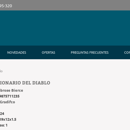
395-320
NOVEDADES
OFERTAS
PREGUNTAS FRECUENTES
CO
lo
CIONARIO DEL DIABLO
brose Bierce
9875711235
Gradifco
24
19x12x1.5
os:
1