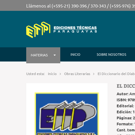
Llámenos al (+595-21) 390-396 / 370-343 / (+595-976) 
INICIO
SOBRE NOSOTROS
MATERIAS
Usted esta:
Inicio
Obras Literarias
El Diccionario del Diab
EL DIC
Autor:
Am
ISBN:
978
Editorial:
Edición:
1
Páginas:
2
Formato:
Cant. tom