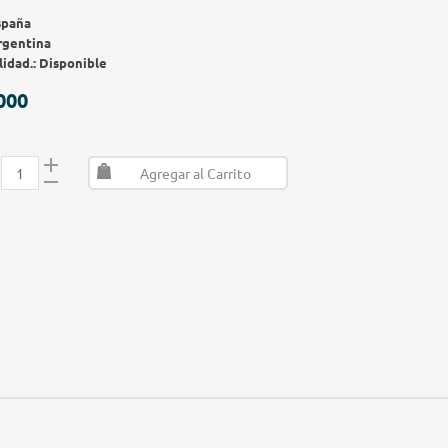
spaña
rgentina
lidad.:
Disponible
000
Agregar al Carrito