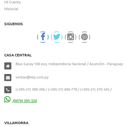
Mi Cuenta
Historial
SIGUENOS
CASA CENTRAL
Blas Garay 106 esq. Independecia Nacional / Asunción - Paraguay
ventas@etp.com.py
(+595-21) 390-396 / (+595-21) 496-778 / (+595-21) 370-343 /
(0976) 395-320
VILLAMORRA