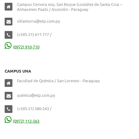
Campos Cervera esq. San Roque González de Santa Cruz –
Almacenes Paats / Asunción - Paraguay
villamorra@etp.com.py
(+595-21) 611-717 /
(0972) 910-710
CAMPUS UNA
Facultad de Química / San Lorenzo - Paraguay
quimica@etp.com.py
(+595-21) 580-243 /
(0972) 112-563