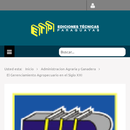
Usted esta:
Inicio
Administracion Agraria y Ganadera
El Gerenciamiento Agropecuario en el Siglo XXI