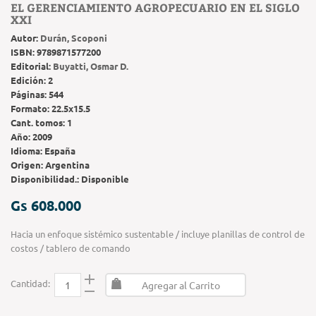
EL GERENCIAMIENTO AGROPECUARIO EN EL SIGLO
XXI
Autor:
Durán, Scoponi
ISBN:
9789871577200
Editorial:
Buyatti, Osmar D.
Edición:
2
Páginas:
544
Formato:
22.5x15.5
Cant. tomos:
1
Año:
2009
Idioma:
España
Origen:
Argentina
Disponibilidad.:
Disponible
Gs 608.000
Hacia un enfoque sistémico sustentable / incluye planillas de control de
costos / tablero de comando
Cantidad:
Agregar al Carrito