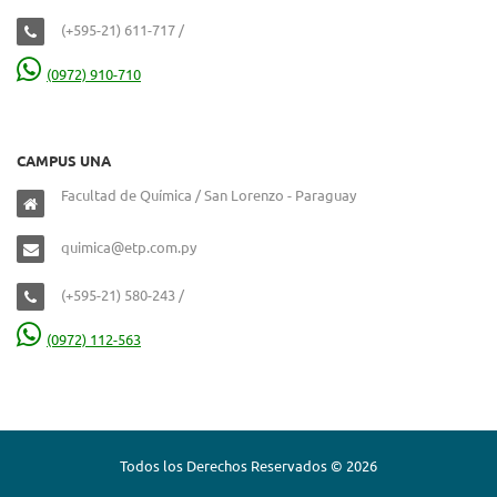
(+595-21) 611-717 /
(0972) 910-710
CAMPUS UNA
Facultad de Química / San Lorenzo - Paraguay
quimica@etp.com.py
(+595-21) 580-243 /
(0972) 112-563
Todos los Derechos Reservados © 2026