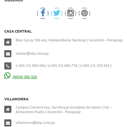
CASA CENTRAL
Blas Garay 106 esq. Independecia Nacional / Asunción - Paraguay
ventas@etp.com.py
(+595-21) 390-396 / (+595-21) 496-778 / (+595-21) 370-343 /
(0976) 395-320
VILLAMORRA
Campos Cervera esq. San Roque González de Santa Cruz –
Almacenes Paats / Asunción - Paraguay
villamorra@etp.com.py