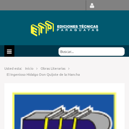
Usted esta:
Inicio
Obras Literarias
El Ingenioso Hidalgo Don Quijote de la Mancha