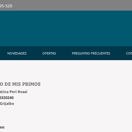
395-320
NOVEDADES
OFERTAS
PREGUNTAS FRECUENTES
CO
RO DE MIS PRIMOS
stina Peri Rossi
5320240
Grijalbo
os: