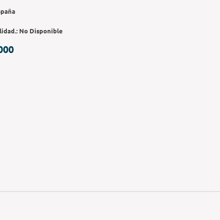
spaña
lidad.:
No Disponible
000