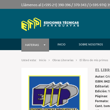
Llámenos al (+595-21) 390-396 / 370-343 / (+595-976) 
INICIO
SOBRE NOSOTROS
MATERIAS
Usted esta:
Inicio
Obras Literarias
El libro de mis primos
EL LIB
Autor:
Cri
ISBN:
842
Editorial:
Edición:
1
Páginas:
Formato:
Cant. tom