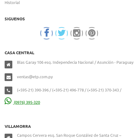
Historial
SIGUENOS
CASA CENTRAL
Blas Garay 106 esq. Independecia Nacional / Asunción - Paraguay
ventas@etp.com.py
(+595-21) 390-396 / (+595-21) 496-778 / (+595-21) 370-343 /
(0976) 395-320
VILLAMORRA
Campos Cervera esq. San Roque González de Santa Cruz –