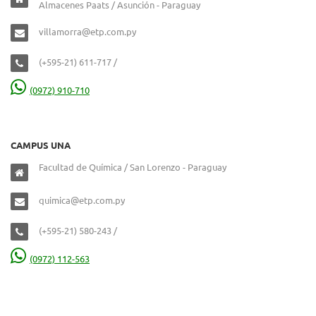
Almacenes Paats / Asunción - Paraguay
villamorra@etp.com.py
(+595-21) 611-717 /
(0972) 910-710
CAMPUS UNA
Facultad de Química / San Lorenzo - Paraguay
quimica@etp.com.py
(+595-21) 580-243 /
(0972) 112-563