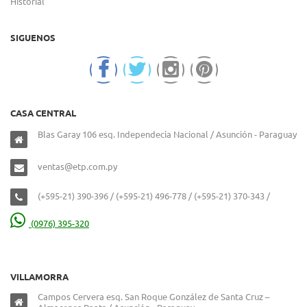
Historial
SIGUENOS
CASA CENTRAL
Blas Garay 106 esq. Independecia Nacional / Asunción - Paraguay
ventas@etp.com.py
(+595-21) 390-396 / (+595-21) 496-778 / (+595-21) 370-343 /
(0976) 395-320
VILLAMORRA
Campos Cervera esq. San Roque González de Santa Cruz –