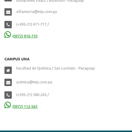
Almacenes Paats / Asunción - Paraguay
villamorra@etp.com.py
(+595-21) 611-717 /
(0972) 910-710
CAMPUS UNA
Facultad de Química / San Lorenzo - Paraguay
quimica@etp.com.py
(+595-21) 580-243 /
(0972) 112-563