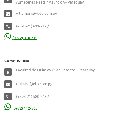
Almacenes Paats / Asunción - Paraguay
villamorra@etp.com.py
(+595-21) 611-717 /
(0972) 910-710
CAMPUS UNA
Facultad de Química / San Lorenzo - Paraguay
quimica@etp.com.py
(+595-21) 580-243 /
(0972) 112-563