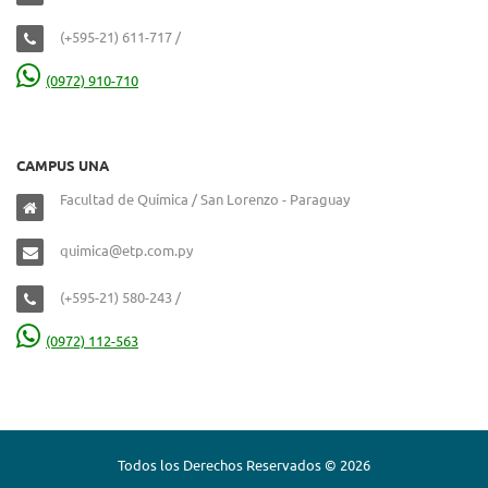
(+595-21) 611-717 /
(0972) 910-710
CAMPUS UNA
Facultad de Química / San Lorenzo - Paraguay
quimica@etp.com.py
(+595-21) 580-243 /
(0972) 112-563
Todos los Derechos Reservados © 2026