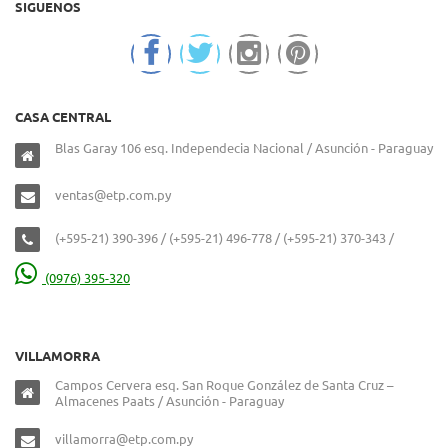
SIGUENOS
CASA CENTRAL
Blas Garay 106 esq. Independecia Nacional / Asunción - Paraguay
ventas@etp.com.py
(+595-21) 390-396 / (+595-21) 496-778 / (+595-21) 370-343 /
(0976) 395-320
VILLAMORRA
Campos Cervera esq. San Roque González de Santa Cruz –
Almacenes Paats / Asunción - Paraguay
villamorra@etp.com.py