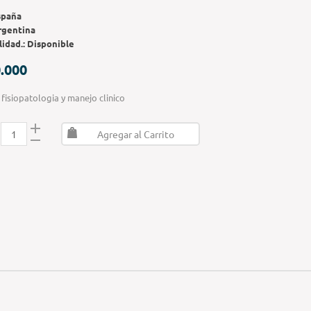
spaña
rgentina
lidad.:
Disponible
.000
, fisiopatologia y manejo clinico
Agregar al Carrito