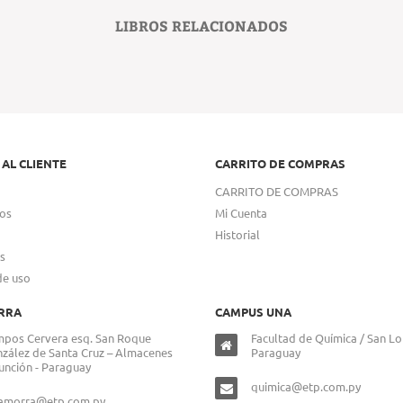
LIBROS RELACIONADOS
 AL CLIENTE
CARRITO DE COMPRAS
CARRITO DE COMPRAS
os
Mi Cuenta
Historial
s
de uso
RRA
CAMPUS UNA
pos Cervera esq. San Roque
Facultad de Química / San Lo
zález de Santa Cruz – Almacenes
Paraguay
unción - Paraguay
quimica@etp.com.py
lamorra@etp.com.py