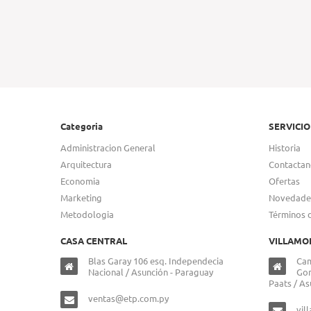
Categoria
SERVICIO
Administracion General
Historia
Arquitectura
Contactan
Economia
Ofertas
Marketing
Novedade
Metodologia
Términos 
CASA CENTRAL
VILLAMO
Blas Garay 106 esq. Independecia
Cam
Nacional / Asunción - Paraguay
Gon
Paats / As
ventas@etp.com.py
vil