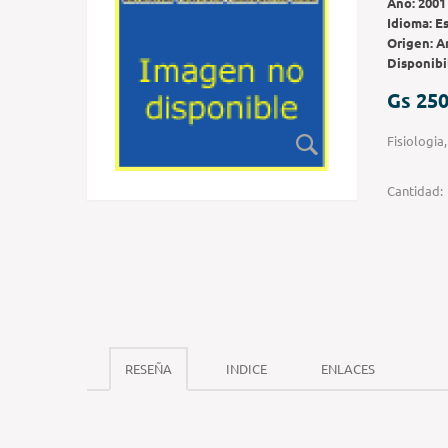
Año:
2001
Idioma:
E
Origen:
A
Disponibi
Gs 250
Fisiologia
Cantidad:
RESEÑA
INDICE
ENLACES