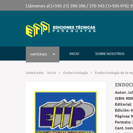
Llámenos al (+595-21) 390-396 / 370-343 / (+595-976) 
INICIO
SOBRE NOSOTROS
MATERIAS
Usted esta:
Inicio
Endocrinologia
Endocrinologia de la r
ENDOCR
Autor:
Jaf
ISBN:
950
Editorial:
Edición:
4
Páginas:
9
Formato:
Cant. tom