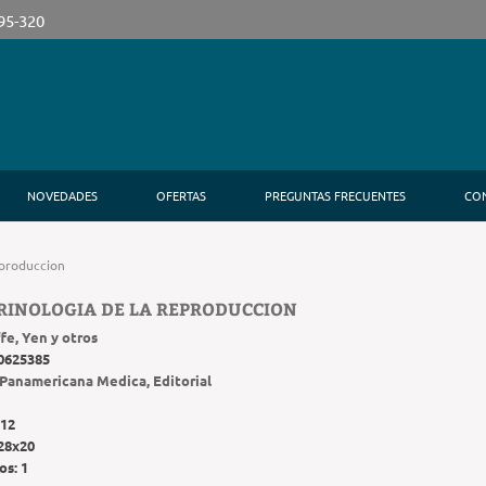
395-320
NOVEDADES
OFERTAS
PREGUNTAS FRECUENTES
CO
eproduccion
INOLOGIA DE LA REPRODUCCION
fe, Yen y otros
0625385
Panamericana Medica, Editorial
12
28x20
os:
1