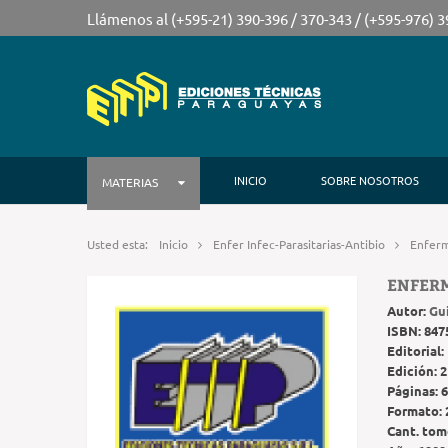
Llámenos al (+595-21) 390-396 / 370-343 / (+595-976) 
INICIO
SOBRE NOSOTROS
MATERIAS
Usted esta:
Inicio
Enfer Infec-Parasitarias-Antibio
Enferm
ENFER
Autor:
Gu
ISBN:
847
Editorial:
Edición:
2
Páginas:
6
Formato:
Cant. tom