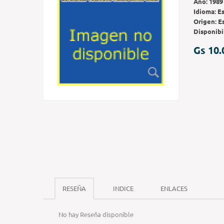
Año:
1989
Idioma:
E
Origen:
E
Disponibi
Gs 10.
RESEÑA
INDICE
ENLACES
No hay Reseña disponible