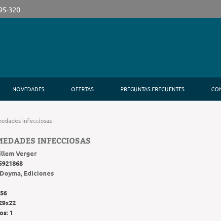
395-320
NOVEDADES
OFERTAS
PREGUNTAS FRECUENTES
CO
edades infecciosas
MEDADES INFECCIOSAS
illem Verger
5921868
Doyma, Ediciones
56
29x22
os:
1