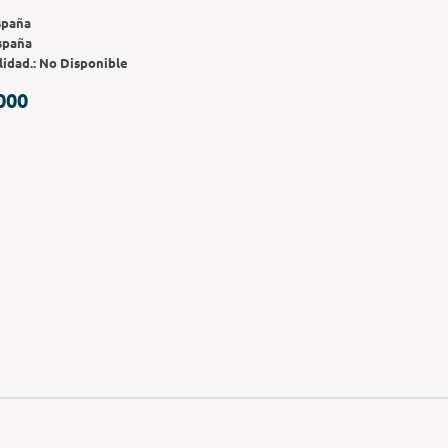
spaña
spaña
lidad.:
No Disponible
000