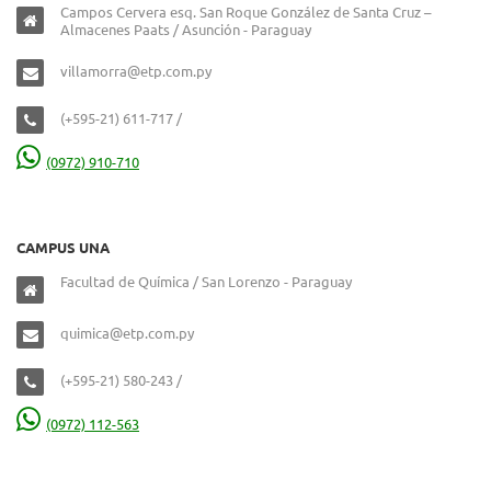
Campos Cervera esq. San Roque González de Santa Cruz –
Almacenes Paats / Asunción - Paraguay
villamorra@etp.com.py
(+595-21) 611-717 /
(0972) 910-710
CAMPUS UNA
Facultad de Química / San Lorenzo - Paraguay
quimica@etp.com.py
(+595-21) 580-243 /
(0972) 112-563