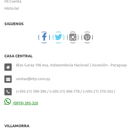
Mi Cuenta
Historial
SIGUENOS
CASA CENTRAL
Blas Garay 106 esq. Independecia Nacional / Asunción - Paraguay
ventas@etp.com.py
(+595-21) 390-396 / (+595-21) 496-778 / (+595-21) 370-343 /
(0976) 395-320
VILLAMORRA