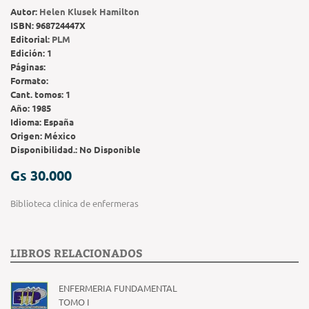
Autor:
Helen Klusek Hamilton
ISBN:
968724447X
Editorial:
PLM
Edición:
1
Páginas:
Formato:
Cant. tomos:
1
Año:
1985
Idioma:
España
Origen:
México
Disponibilidad.:
No Disponible
Gs 30.000
Biblioteca clinica de enfermeras
LIBROS RELACIONADOS
ENFERMERIA FUNDAMENTAL
TOMO I