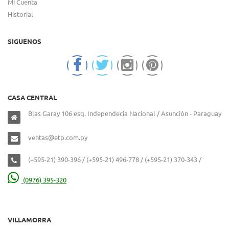
Mi Cuenta
Historial
SIGUENOS
CASA CENTRAL
Blas Garay 106 esq. Independecia Nacional / Asunción - Paraguay
ventas@etp.com.py
(+595-21) 390-396 / (+595-21) 496-778 / (+595-21) 370-343 /
(0976) 395-320
VILLAMORRA