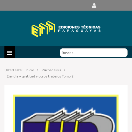
Usted esta:
Inicio
Psicoanálisis
Envidia y gratitud y otros trabajos Tomo 2