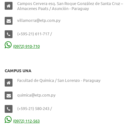
Campos Cervera esq. San Roque González de Santa Cruz –
Almacenes Paats / Asunción - Paraguay
villamorra@etp.com.py
(+595-21) 611-717 /
(0972) 910-710
CAMPUS UNA
Facultad de Química / San Lorenzo - Paraguay
quimica@etp.com.py
(+595-21) 580-243 /
(0972) 112-563