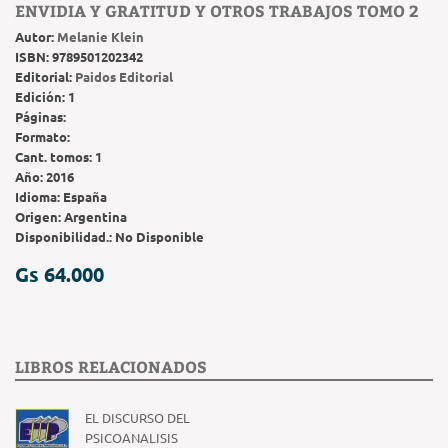
ENVIDIA Y GRATITUD Y OTROS TRABAJOS TOMO 2
Autor:
Melanie Klein
ISBN:
9789501202342
Editorial:
Paidos Editorial
Edición:
1
Páginas:
Formato:
Cant. tomos:
1
Año:
2016
Idioma:
España
Origen:
Argentina
Disponibilidad.:
No Disponible
Gs 64.000
LIBROS RELACIONADOS
EL DISCURSO DEL
PSICOANALISIS