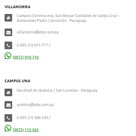
VILLAMORRA
Campos Cervera esq. San Roque González de Santa Cruz –
Almacenes Paats / Asunción - Paraguay
villamorra@etp.com.py
(+595-21) 611-717 /
(0972) 910-710
CAMPUS UNA
Facultad de Química / San Lorenzo - Paraguay
quimica@etp.com.py
(+595-21) 580-243 /
(0972) 112-563