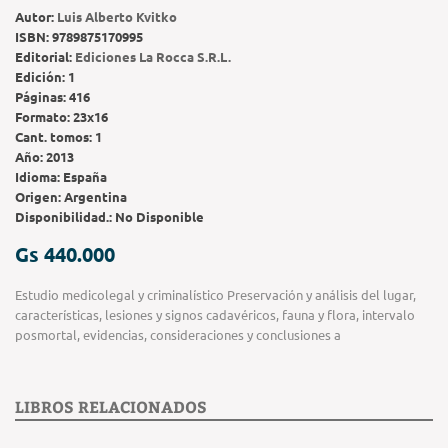
Autor:
Luis Alberto Kvitko
ISBN:
9789875170995
Editorial:
Ediciones La Rocca S.R.L.
Edición:
1
Páginas:
416
Formato:
23x16
Cant. tomos:
1
Año:
2013
Idioma:
España
Origen:
Argentina
Disponibilidad.:
No Disponible
Gs 440.000
Estudio medicolegal y criminalístico Preservación y análisis del lugar,
características, lesiones y signos cadavéricos, fauna y flora, intervalo
posmortal, evidencias, consideraciones y conclusiones a
LIBROS RELACIONADOS