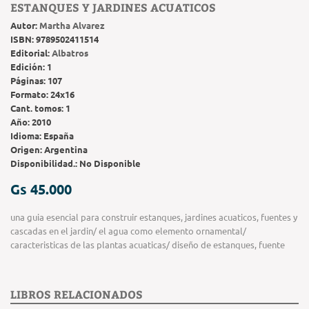
ESTANQUES Y JARDINES ACUATICOS
Autor:
Martha Alvarez
ISBN:
9789502411514
Editorial:
Albatros
Edición:
1
Páginas:
107
Formato:
24x16
Cant. tomos:
1
Año:
2010
Idioma:
España
Origen:
Argentina
Disponibilidad.:
No Disponible
Gs 45.000
una guia esencial para construir estanques, jardines acuaticos, fuentes y
cascadas en el jardin/ el agua como elemento ornamental/
caracteristicas de las plantas acuaticas/ diseño de estanques, fuente
LIBROS RELACIONADOS