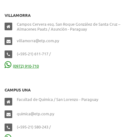
VILLAMORRA
Campos Cervera esq. San Roque González de Santa Cruz –
Almacenes Paats / Asunción - Paraguay
villamorra@etp.com.py
(+595-21) 611-717 /
(0972) 910-710
CAMPUS UNA
Facultad de Química / San Lorenzo - Paraguay
quimica@etp.com.py
(+595-21) 580-243 /