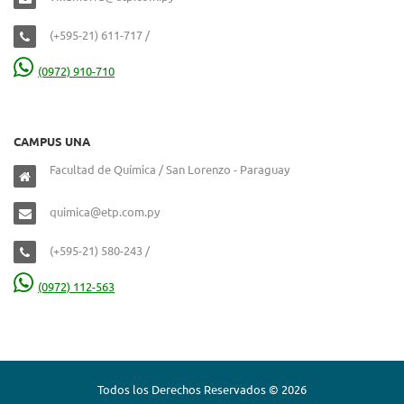
(+595-21) 611-717 /
(0972) 910-710
CAMPUS UNA
Facultad de Química / San Lorenzo - Paraguay
quimica@etp.com.py
(+595-21) 580-243 /
(0972) 112-563
Todos los Derechos Reservados © 2026