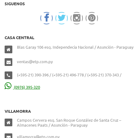
SIGUENOS
CASA CENTRAL
Blas Garay 106 esq. Independecia Nacional / Asunción - Paraguay
ventas@etp.com.py
(+595-21) 390-396 / (+595-21) 496-778 / (+595-21) 370-343 /
(0976) 395-320
VILLAMORRA
Campos Cervera esq. San Roque González de Santa Cruz –
Almacenes Paats / Asunción - Paraguay
villamorra@etp.com.py