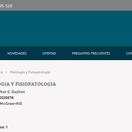
395-320
NOVEDADES
OFERTAS
PREGUNTAS FRECUENTES
CO
ca
Fisiologia y fisiopatologia
OGIA Y FISIOPATOLOGIA
thur C. Guyton
2520576
McGraw-Hill
os:
1