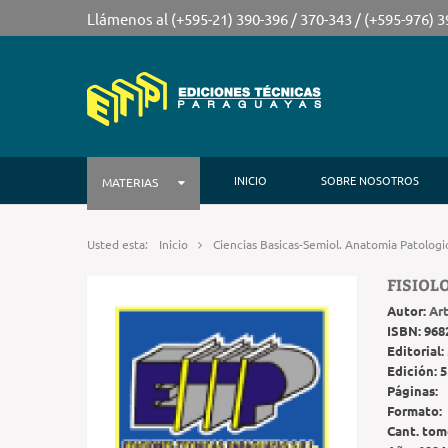
Llámenos al (+595-21) 390-396 / 370-343 / (+595-976) 
INICIO
SOBRE NOSOTROS
MATERIAS
Usted esta:
Inicio
Ciencias Basicas-Semiol. Anatomia Patologi
FISIOL
Autor:
Ar
ISBN:
968
Editorial:
Edición:
5
Páginas:
Formato:
Cant. tom