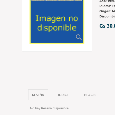
Año:
1994
Idioma:
E
Origen:
M
Disponibi
Gs 30.
RESEÑA
INDICE
ENLACES
No hay Reseña disponible