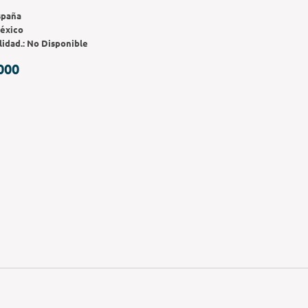
spaña
éxico
lidad.:
No Disponible
000