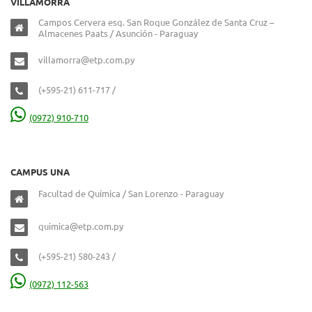
VILLAMORRA
Campos Cervera esq. San Roque González de Santa Cruz –
Almacenes Paats / Asunción - Paraguay
villamorra@etp.com.py
(+595-21) 611-717 /
(0972) 910-710
CAMPUS UNA
Facultad de Química / San Lorenzo - Paraguay
quimica@etp.com.py
(+595-21) 580-243 /
(0972) 112-563