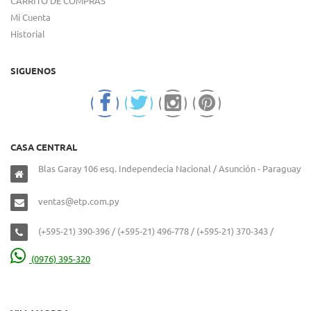
CARRITO DE COMPRAS
Mi Cuenta
Historial
SIGUENOS
CASA CENTRAL
Blas Garay 106 esq. Independecia Nacional / Asunción - Paraguay
ventas@etp.com.py
(+595-21) 390-396 / (+595-21) 496-778 / (+595-21) 370-343 /
(0976) 395-320